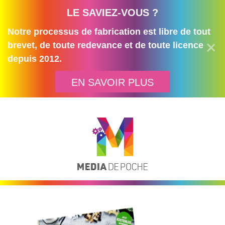
LE SAVIEZ-VOUS ?
Notre processus de fabrication est libre de tout
brevet, de toute redevance et de toute licence
depuis 2012.
EN SAVOIR PLUS